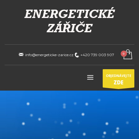
info@energeticke-zarice.cz
+420 739 003 907
OBJEDNÁVEJTE
ZDE