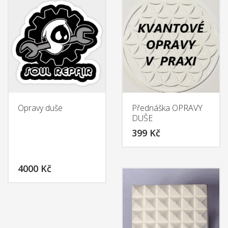
has
options
multiple
may
variants.
be
The
chosen
options
on
may
the
be
product
chosen
page
on
the
Opravy duše
Přednáška OPRAVY
product
DUŠE
page
399
Kč
4000
Kč