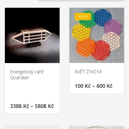
SLEVA
Energetický zářič
KVĚT ŽIVOTA
Quardian
100
Kč
–
600
Kč
This
product
3388
Kč
–
5808
Kč
has
multiple
This
variants.
product
The