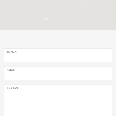
JMÉNO
EMAIL
ZPRÁVA
Vysokorychlostní obrábění s.r.o.
Výroba energetických zářičů