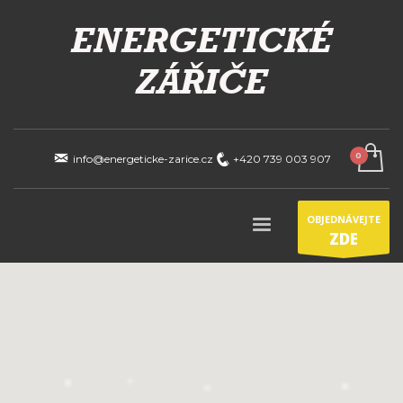
info@energeticke-zarice.cz
+420 739 003 907
OBJEDNÁVEJTE
ZDE