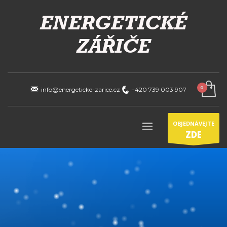
info@energeticke-zarice.cz
+420 739 003 907
OBJEDNÁVEJTE
ZDE