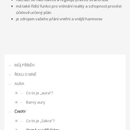
má také řídící funkci pro vnímání reality a schopnost provést
účelově určený plán
je zdrojem vašeho přání vnitřní a vnější harmonie
MŮJ PŘÍBĚH
ŘEKLI O MNĚ
AURA
Co to je „aura“?
Barvy aury
ČAKRY
Co to je „čakra“?