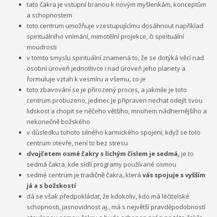
tato čakra je vstupní branou k novým myšlenkám, konceptům
a schopnostem
toto centrum umožňuje vzestupujícímu dosáhnout například
spirituálního vnímání, mimotělní projekce, či spirituální
moudrosti
v tomto smyslu spirituální znamená to, že se dotýká věcí nad
osobní úroveň jednotlivce i nad úroveň jeho planety a
formuluje vztah k vesmíru a všemu, co je
toto zbavování se je přirozený proces, a jakmile je toto
centrum probuzeno, jedinec je připraven nechat odejít svou
lidskost a chopit se něčeho většího, mnohem nádhernějšího a
nekonečně božského
v důsledku tohoto silného karmického spojení, když se toto
centrum otevře, není to bez stresu
dvojčetem osmé čakry s lichým číslem je sedmá,
je to
sedmá čakra, kde sídlí programy používané osmou
sedmé centrum je tradičně čakra, která
vás spojuje s vyšším
já a s božskostí
dá se však předpokládat, že kdokoliv, kdo má léčitelské
schopnosti, jasnovidnost aj., má s největší pravděpodobností