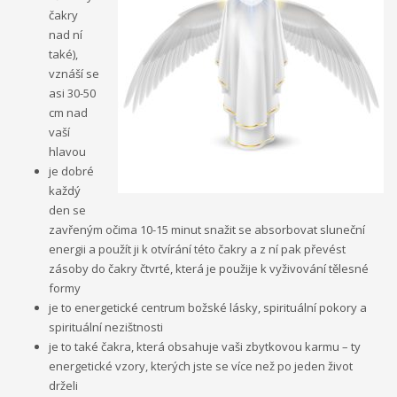
čakry
nad ní
také),
vznáší se
asi 30-50
cm nad
vaší
hlavou
je dobré
každý
den se
zavřeným očima 10-15 minut snažit se absorbovat sluneční
energii a použít ji k otvírání této čakry a z ní pak převést
zásoby do čakry čtvrté, která je použije k vyživování tělesné
formy
je to energetické centrum božské lásky, spirituální pokory a
spirituální nezištnosti
je to také čakra, která obsahuje vaši zbytkovou karmu – ty
energetické vzory, kterých jste se více než po jeden život
drželi