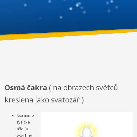
Osmá čakra
( na obrazech světců
kreslena jako svatozář )
leží mimo
fyzické
tělo (a
všechny