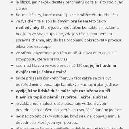
je blízko, jen několik desítek centimetrů od těla, je to spojovací
článek
řídí malé čakry, které existují po celé mřížce éterického těla
ve fyzickém těle jsou
klíčovým orgánem
této čakry
nadledvinky
, které jsou v neustálém kontaktu s mozkem a
brzlíkem ve snaze ujistit se, zda je v těle zastoupena ta
správná chemie, aby šlo bez problémů pokračovat v procesu
tělesného vzestupu
ve středu pozornosti je v této době Kristova energie a její
schopnosti, které s ní souvisejí
sedí nad hlavou ve vzdálenosti až 120 cm,
jejím fluidním
dvojčetem je čakra desátá
takže přiřazení konkrétní barvy k této čakře se zdá být
bezpředmětné, obsahuje karmický inkarnační plán jedince
vyvíjející se lidská duše může být rozložena do tří
hlavních typů či plánů: stvořitel, léčitel a učitel
je základnou znalostí duše, obsahuje veškeré životní
dovednosti a zkušenosti, které jsou součástí daného jedince
jedinec do této čakry vstupuje, když se u něj objevují minulé
dovednosti, které jsou nyní potřeba
vše je s touto čakrou v pořádku a dobře, dokud tyto lekce zde