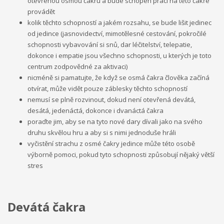
otevřenou osmou čakru a bude schopen práci na této čakře
provádět
kolik těchto schopností a jakém rozsahu, se bude lišit jedinec
od jedince (jasnovidectví, mimotělesné cestování, pokročilé
schopnosti vybavování si snů, dar léčitelství, telepatie,
dokonce i empatie jsou všechno schopnosti, u kterých je toto
centrum zodpovědné za aktivaci)
nicméně si pamatujte, že když se osmá čakra člověka začíná
otvírat, může vidět pouze záblesky těchto schopností
nemusí se plně rozvinout, dokud není otevřená devátá,
desátá, jedenáctá, dokonce i dvanáctá čakra
poraďte jim, aby se na tyto nové dary dívali jako na svého
druhu skvělou hru a aby si s nimi jednoduše hráli
vyčistění strachu z osmé čakry jedince může této osobě
výborně pomoci, pokud tyto schopnosti způsobují nějaký větší
stres
Devátá čakra