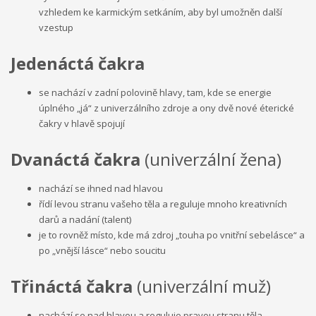
vzhledem ke karmickým setkáním, aby byl umožněn další
vzestup
Jedenáctá čakra
se nachází v zadní polovině hlavy, tam, kde se energie
úplného „já“ z univerzálního zdroje a ony dvě nové éterické
čakry v hlavě spojují
Dvanáctá čakra
(univerzální žena)
nachází se ihned nad hlavou
řídí levou stranu vašeho těla a reguluje mnoho kreativních
darů a nadání (talent)
je to rovněž místo, kde má zdroj „touha po vnitřní sebelásce“ a
po „vnější lásce“ nebo soucitu
Třináctá čakra
(univerzální muž)
nachází se nad hlavou a reguluje pravou stranu těla