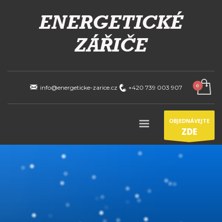
info@energeticke-zarice.cz
+420 739 003 907
OBJEDNÁVEJTE
ZDE