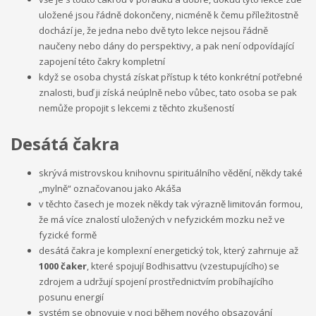
uložené jsou řádně dokončeny, nicméně k čemu příležitostně
dochází je, že jedna nebo dvě tyto lekce nejsou řádně
naučeny nebo dány do perspektivy, a pak není odpovídající
zapojení této čakry kompletní
když se osoba chystá získat přístup k této konkrétní potřebné
znalosti, buď ji získá neúplně nebo vůbec, tato osoba se pak
nemůže propojit s lekcemi z těchto zkušeností
Desátá čakra
skrývá mistrovskou knihovnu spirituálního vědění, někdy také
„mylně“ označovanou jako Akáša
v těchto časech je mozek někdy tak výrazně limitován formou,
že má více znalostí uložených v nefyzickém mozku než ve
fyzické formě
desátá čakra je komplexní energetický tok, který zahrnuje až
1000 čaker
, které spojují Bodhisattvu (vzestupujícího) se
zdrojem a udržují spojení prostřednictvím probíhajícího
posunu energií
systém se obnovuje v noci během nového obsazování