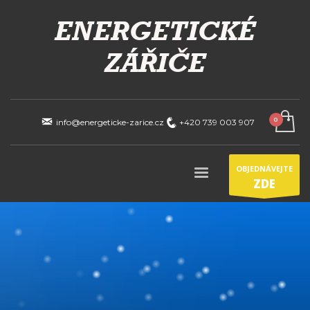
info@energeticke-zarice.cz
+420 739 003 907
OBJEDNÁVEJTE
ZDE