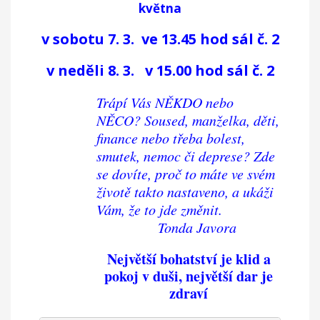
května
v sobotu 7. 3. ve 13.45 hod sál č. 2
v neděli 8. 3. v 15.00 hod sál č. 2
Trápí Vás NĚKDO nebo
NĚCO? Soused, manželka, děti,
finance nebo třeba bolest,
smutek, nemoc či deprese?
Zde
se dovíte, proč to máte
ve svém
životě takto nastaveno,
a ukáži
Vám, že to jde změnit.
Tonda Javora
Největší bohatství je klid a
pokoj v duši, největší dar je
zdraví