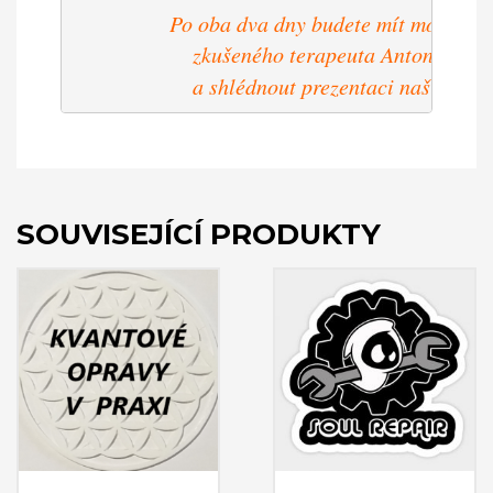
Po oba dva dny budete mít možnost o
                 zkušeného terapeuta Antonína Ja
                 a shlédnout prezentaci našich 
pro
SOUVISEJÍCÍ PRODUKTY