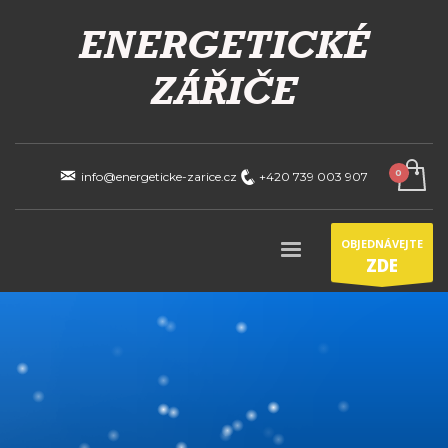
info@energeticke-zarice.cz
+420 739 003 907
OBJEDNÁVEJTE
ZDE