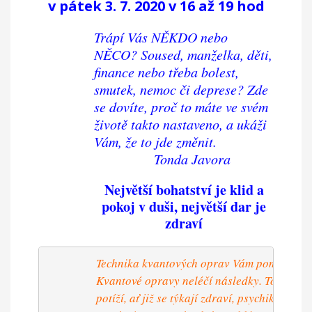
v pátek 3. 7. 2020 v
16 až 19 hod
Trápí Vás NĚKDO nebo
NĚCO? Soused, manželka, děti,
finance nebo třeba bolest,
smutek, nemoc či deprese?
Zde
se dovíte, proč to máte
ve svém
životě takto nastaveno,
a ukáži
Vám, že to jde změnit.
Tonda Javora
Největší bohatství je klid a
pokoj v duši, největší dar je
zdraví
                  Technika kvantových oprav Vám pomůže zkv
                  Kvantové opravy neléčí následky. Touto 
                  potíží, ať již se týkají zdraví, psychiky, vzta