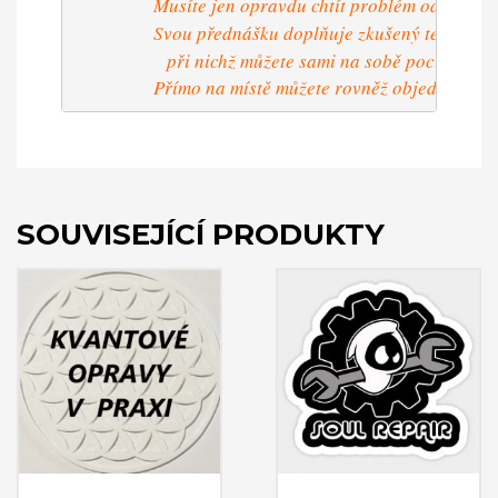
                  Musíte jen opravdu chtít problém odstranit.
                  Svou přednášku doplňuje zkušený terape
 při nichž můžete sami na sobě pocítit účin
                  Přímo na místě můžete rovněž objednat t
SOUVISEJÍCÍ PRODUKTY