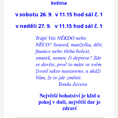
května
v sobotu 26. 9. v 11.15 hod sál č. 1
v neděli 27. 9. v 11.15 hod sál č. 1
Trápí Vás NĚKDO nebo
NĚCO? Soused, manželka, děti,
finance nebo třeba bolest,
smutek, nemoc či deprese?
Zde
se dovíte, proč to máte
ve svém
životě takto nastaveno,
a ukáži
Vám, že to jde změnit.
Tonda Javora
Největší bohatství je klid a
pokoj v duši, největší dar je
zdraví