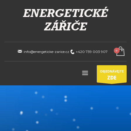
info@energeticke-zarice.cz
+420 739 003 907
OBJEDNÁVEJTE
ZDE