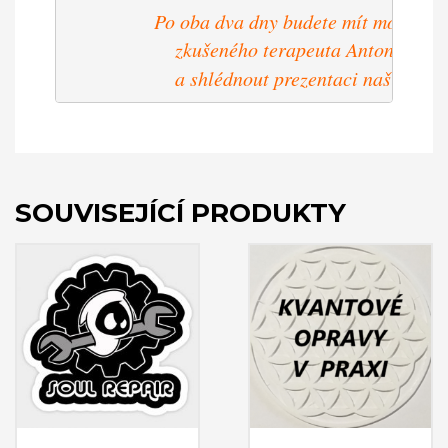
Po oba dva dny budete mít možnost o
                 zkušeného terapeuta Antonína Ja
                 a shlédnout prezentaci našich 
pro
SOUVISEJÍCÍ PRODUKTY