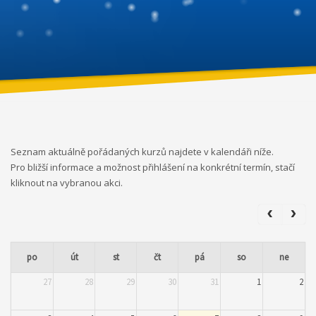
Seznam aktuálně pořádaných kurzů najdete v kalendáři níže.
Pro bližší informace a možnost přihlášení na konkrétní termín, stačí
kliknout na vybranou akci.
po
út
st
čt
pá
so
ne
27
28
29
30
31
1
2