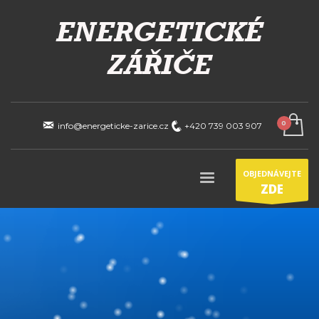
info@energeticke-zarice.cz
+420 739 003 907
OBJEDNÁVEJTE
ZDE