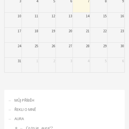
3
4
5
6
7
8
9
10
11
12
13
14
15
16
17
18
19
20
21
22
23
24
25
26
27
28
29
30
31
1
2
3
4
5
6
MŮJ PŘÍBĚH
ŘEKLI O MNĚ
AURA
Co to je „aura“?