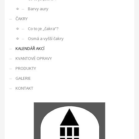
Barvy aury
ČAKRY
Co to je „čakra“?
Osmá a vyšší čakry
KALENDÁŘ AKCÍ
KVANTOVÉ OPRAVY
PRODUKTY
GALERIE
KONTAKT